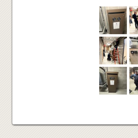
Normand VA2KP
Au Centre d'héb
Un immense MER
implicatio