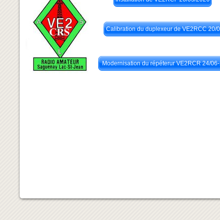
Normand VA2KP
Calibration du duplexeur de VE2RCC 20/
Modernisation du répéterur VE2RCR 24/06