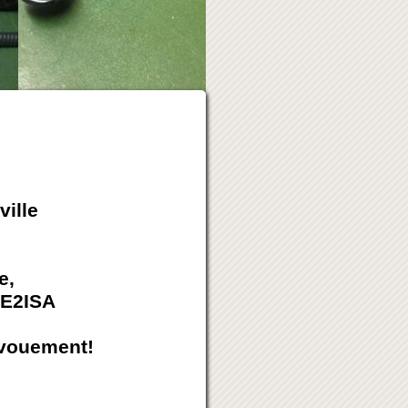
ille
e,
VE2ISA
évouement!