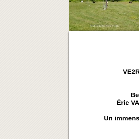
VE2RC
Be
Éric V
Un immense